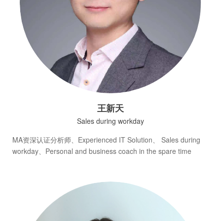
王新天
Sales during workday
MA资深认证分析师、Experienced IT Solution、 Sales during
workday、Personal and business coach in the spare time